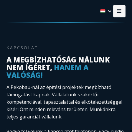
KAPCSOLAT
A MEGBÍZHATÓSÁG NÁLUNK
NEM ÍGÉRET,
HANEM A
VALÓSÁG!
A Pekobau-nál az építési projektek megbízható
támogatást kapnak. Vállalatunk szakértői
kompetenciával, tapasztalattal és elkötelezettséggel
kíséri Önt minden releváns területen. Munkánkra
teljes garanciát vállalunk.
Vegye fel velünk a kapcsolatot telefonon, vagy küldje