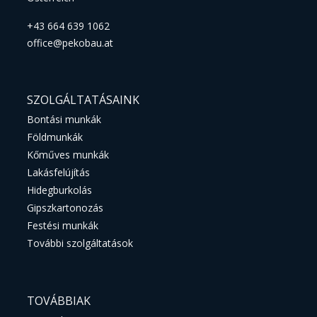
+43 664 639 1062
office@pekobau.at
SZOLGÁLTATÁSAINK
Bontási munkák
Földmunkák
Kőműves munkák
Lakásfelújítás
Hidegburkolás
Gipszkartonozás
Festési munkák
További szolgáltatások
TOVÁBBIAK